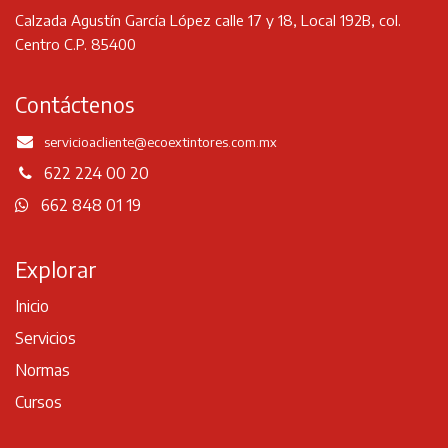
Calzada Agustín García López calle 17 y 18, Local 192B, col.
Centro C.P. 85400
Contáctenos
servicioacliente
@ecoextintores.com.mx
622 224 00 20
662 848 01 19
Explorar
Inicio
Servicios
Normas
Cursos