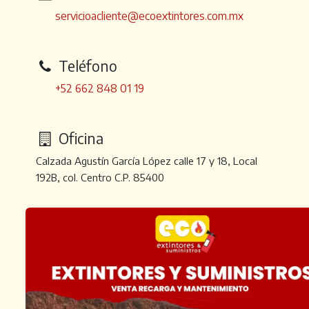
servicioacliente@ecoextintores.com.mx
Teléfono
+52 662 848 01 19
Oficina
Calzada Agustín García López calle 17 y 18, Local
192B, col. Centro C.P. 85400