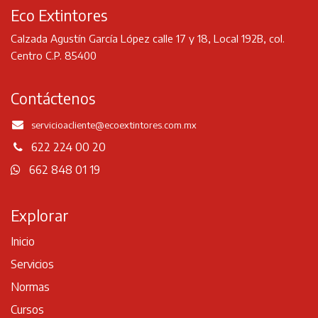
Eco Extintores
Calzada Agustín García López calle 17 y 18, Local 192B, col.
Centro C.P. 85400
Contáctenos
servicioacliente
@ecoextintores.com.mx
622 224 00 20
662 848 01 19
Explorar
Inicio
Servicios
Normas
Cursos