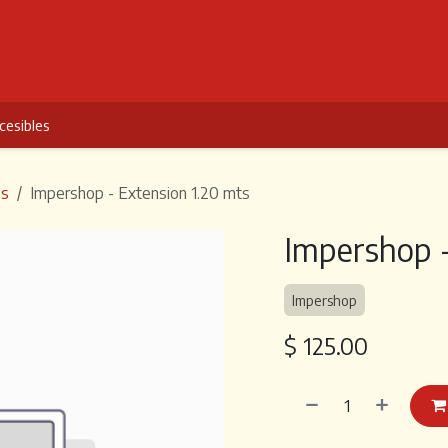
rmas
Cursos
Beneficios
¿Por qué elegirnos?
Inicio
cesibles
os
Impershop - Extension 1.20 mts
Impershop -
Impershop
$
125.00