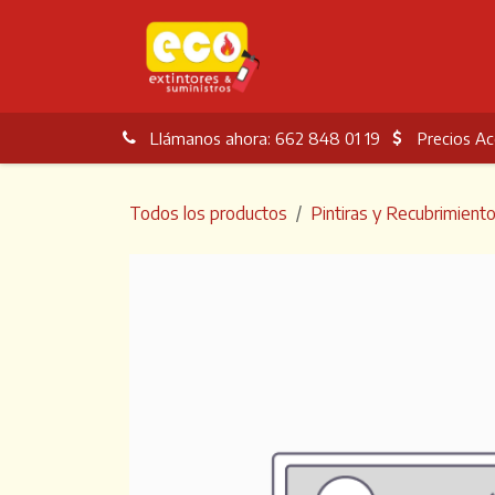
Ir al contenido
Inicio
Servicios
No
Llámanos ahora: 662 848 01 19
Precios Ac
Todos los productos
Pintiras y Recubrimient