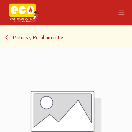
Ir al contenido
Pintiras y Recubrimientos